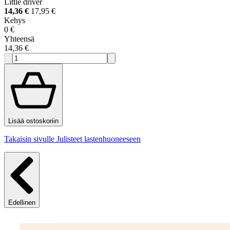
Little driver
14,36 €
17,95 €
Kehys
0 €
Yhteensä
14,36 €
Lisää ostoskoriin
Takaisin sivulle Julisteet lastenhuoneeseen
Edellinen