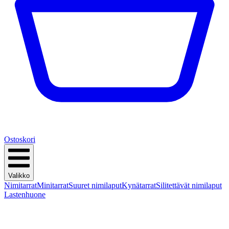
Ostoskori
Valikko
Nimitarrat
Minitarrat
Suuret nimilaput
Kynätarrat
Silitettävät nimilaput
Lastenhuone