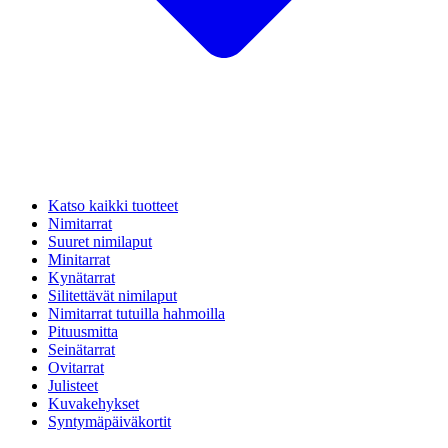
Katso kaikki tuotteet
Nimitarrat
Suuret nimilaput
Minitarrat
Kynätarrat
Silitettävät nimilaput
Nimitarrat tutuilla hahmoilla
Pituusmitta
Seinätarrat
Ovitarrat
Julisteet
Kuvakehykset
Syntymäpäiväkortit