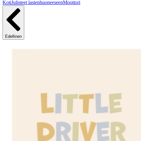
Koti
Julisteet lastenhuoneeseen
Moottori
Edellinen