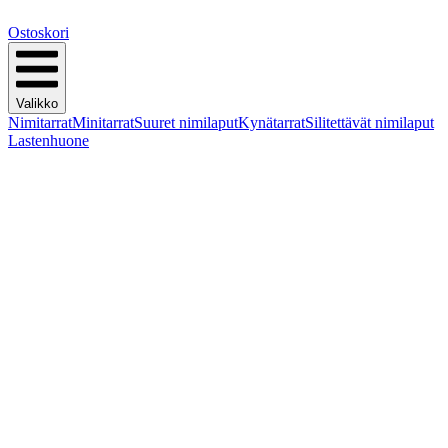
Ostoskori
Valikko
Nimitarrat
Minitarrat
Suuret nimilaput
Kynätarrat
Silitettävät nimilaput
Lastenhuone