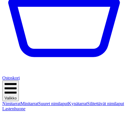
Ostoskori
Valikko
Nimitarrat
Minitarrat
Suuret nimilaput
Kynätarrat
Silitettävät nimilaput
Lastenhuone