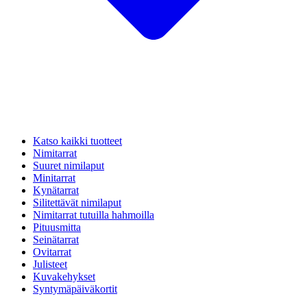
Katso kaikki tuotteet
Nimitarrat
Suuret nimilaput
Minitarrat
Kynätarrat
Silitettävät nimilaput
Nimitarrat tutuilla hahmoilla
Pituusmitta
Seinätarrat
Ovitarrat
Julisteet
Kuvakehykset
Syntymäpäiväkortit