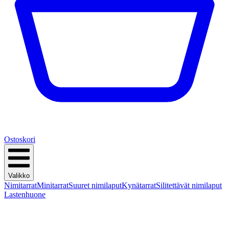
Ostoskori
Valikko
Nimitarrat
Minitarrat
Suuret nimilaput
Kynätarrat
Silitettävät nimilaput
Lastenhuone