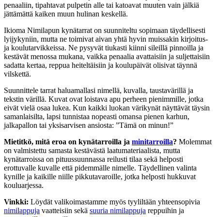
penaaliin, tipahtavat pulpetin alle tai katoavat muuten vain jälkiä
jättämättä kaiken muun hulinan keskellä.
Ikioma Nimilapun kynätarrat on suunniteltu sopimaan täydellisesti
lyijykyniin, mutta ne toimivat aivan yhtä hyvin muissakin kirjoitus-
ja koulutarvikkeissa. Ne pysyvät tiukasti kiinni sileillä pinnoilla ja
kestävät menossa mukana, vaikka penaalia avattaisiin ja suljettaisiin
sadatta kertaa, reppua heiteltäisiin ja koulupäivät olisivat täynnä
vilskettä.
Suunnittele tarrat haluamallasi nimellä, kuvalla, taustavärillä ja
tekstin värillä. Kuvat ovat loistava apu perheen pienimmille, jotka
eivät vielä osaa lukea. Kun kaikki luokan värikynät näyttävät täysin
samanlaisilta, lapsi tunnistaa nopeasti omansa pienen karhun,
jalkapallon tai yksisarvisen ansiosta: ”Tämä on minun!”
Mietitkö, mitä eroa on kynätarroilla ja
minitarroilla
?
Molemmat
on valmistettu samasta kestävästä laatumateriaalista, mutta
kynätarroissa on pituussuunnassa reilusti tilaa sekä helposti
erottuvalle kuvalle että pidemmälle nimelle. Täydellinen valinta
kynille ja kaikille niille pikkutavaroille, jotka helposti hukkuvat
kouluarjessa.
Vinkki:
Löydät valikoimastamme myös tyyliltään yhteensopivia
nimilappuja
vaatteisiin sekä
suuria nimilappuja
reppuihin ja