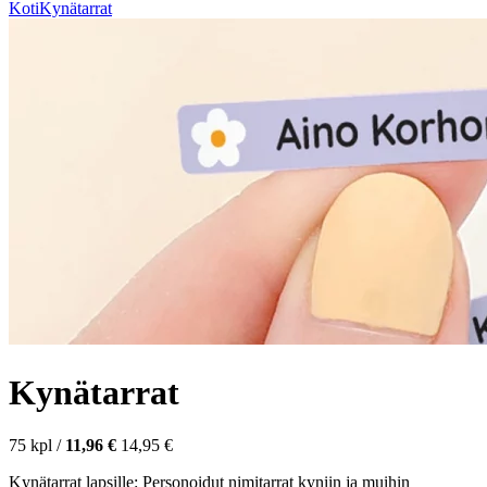
Koti
Kynätarrat
Kynätarrat
75
kpl
/
11,96 €
14,95 €
Kynätarrat lapsille: Personoidut nimitarrat kyniin ja muihin