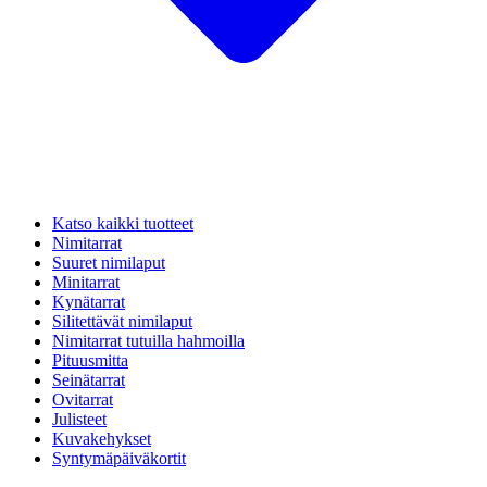
Katso kaikki tuotteet
Nimitarrat
Suuret nimilaput
Minitarrat
Kynätarrat
Silitettävät nimilaput
Nimitarrat tutuilla hahmoilla
Pituusmitta
Seinätarrat
Ovitarrat
Julisteet
Kuvakehykset
Syntymäpäiväkortit