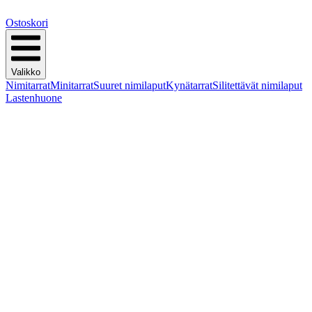
Ostoskori
Valikko
Nimitarrat
Minitarrat
Suuret nimilaput
Kynätarrat
Silitettävät nimilaput
Lastenhuone