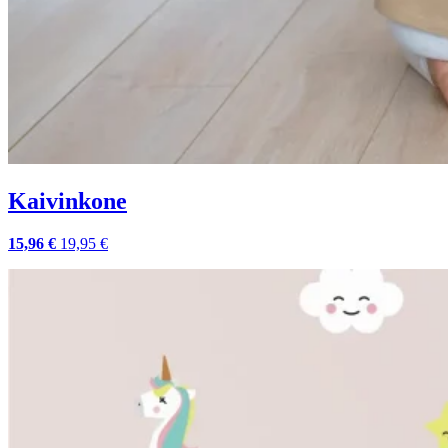
Kaivinkone
15,96 €
19,95 €