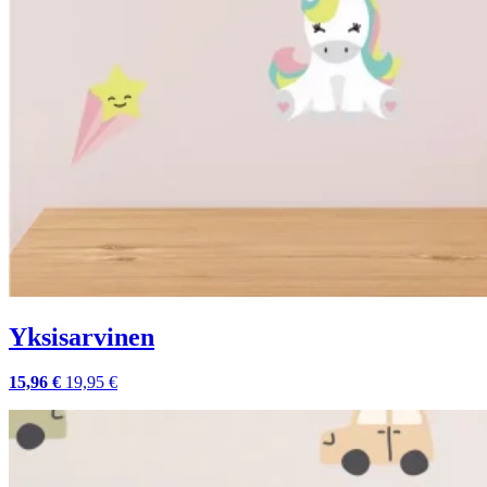
Yksisarvinen
15,96 €
19,95 €