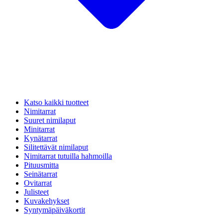
Katso kaikki tuotteet
Nimitarrat
Suuret nimilaput
Minitarrat
Kynätarrat
Silitettävät nimilaput
Nimitarrat tutuilla hahmoilla
Pituusmitta
Seinätarrat
Ovitarrat
Julisteet
Kuvakehykset
Syntymäpäiväkortit