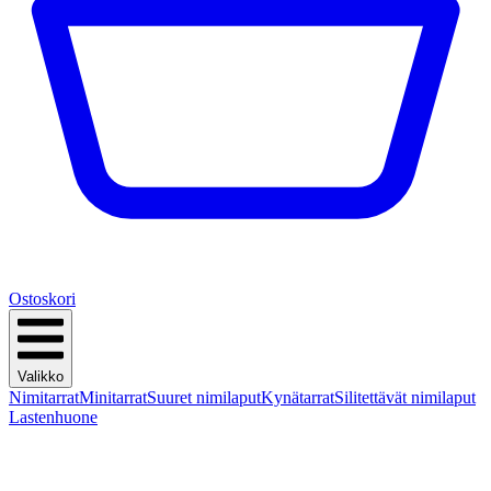
Ostoskori
Valikko
Nimitarrat
Minitarrat
Suuret nimilaput
Kynätarrat
Silitettävät nimilaput
Lastenhuone