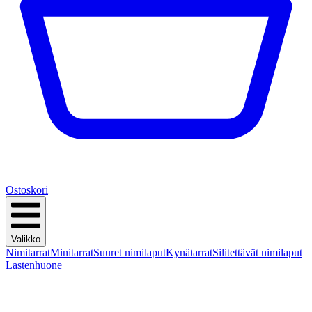
Ostoskori
Valikko
Nimitarrat
Minitarrat
Suuret nimilaput
Kynätarrat
Silitettävät nimilaput
Lastenhuone