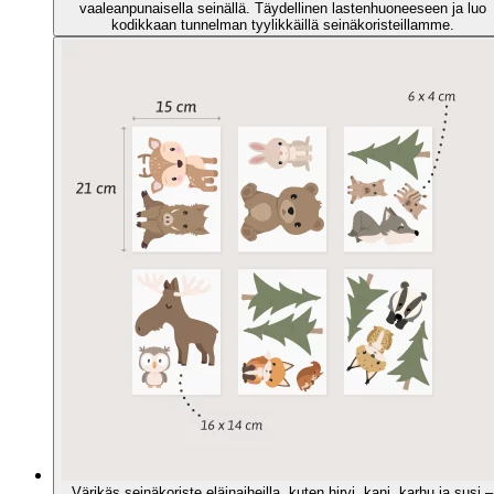
vaaleanpunaisella seinällä. Täydellinen lastenhuoneeseen ja luo
kodikkaan tunnelman tyylikkäillä seinäkoristeillamme.
Värikäs seinäkoriste eläinaiheilla, kuten hirvi, kani, karhu ja susi –