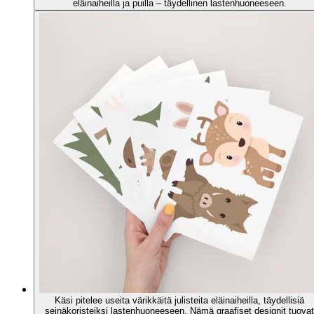
eläinaiheilla ja puilla – täydellinen lastenhuoneeseen.
Käsi pitelee useita värikkäitä julisteita eläinaiheilla, täydellisiä
seinäkoristeiksi lastenhuoneeseen. Nämä graafiset designit tuovat