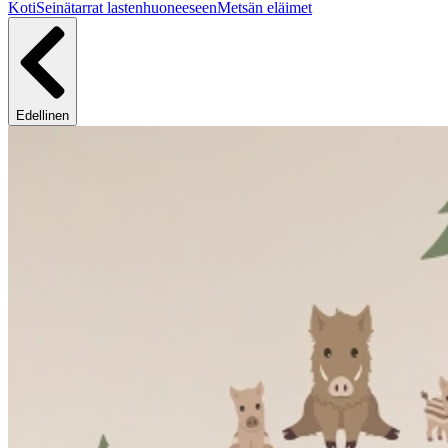
Koti
Seinätarrat lastenhuoneeseen
Metsän eläimet
Edellinen