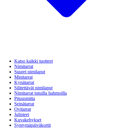
Katso kaikki tuotteet
Nimitarrat
Suuret nimilaput
Minitarrat
Kynätarrat
Silitettävät nimilaput
Nimitarrat tutuilla hahmoilla
Pituusmitta
Seinätarrat
Ovitarrat
Julisteet
Kuvakehykset
Syntymäpäiväkortit