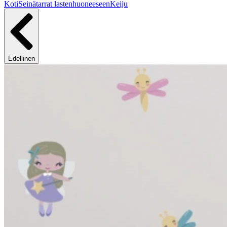
Koti
Seinätarrat lastenhuoneeseen
Keiju
Edellinen