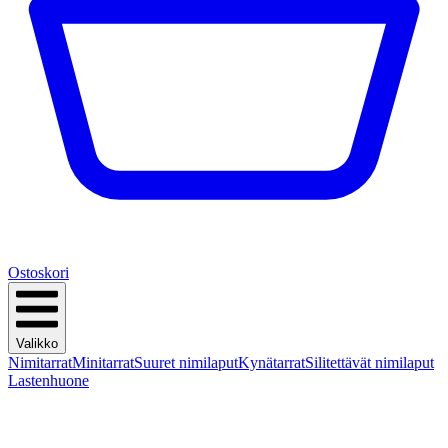
Ostoskori
Valikko
Nimitarrat
Minitarrat
Suuret nimilaput
Kynätarrat
Silitettävät nimilaput
Lastenhuone