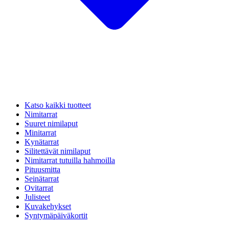
Katso kaikki tuotteet
Nimitarrat
Suuret nimilaput
Minitarrat
Kynätarrat
Silitettävät nimilaput
Nimitarrat tutuilla hahmoilla
Pituusmitta
Seinätarrat
Ovitarrat
Julisteet
Kuvakehykset
Syntymäpäiväkortit