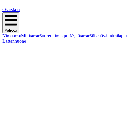
Ostoskori
Valikko
Nimitarrat
Minitarrat
Suuret nimilaput
Kynätarrat
Silitettävät nimilaput
Lastenhuone