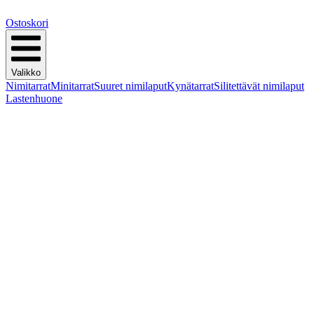
Ostoskori
Valikko
Nimitarrat
Minitarrat
Suuret nimilaput
Kynätarrat
Silitettävät nimilaput
Lastenhuone