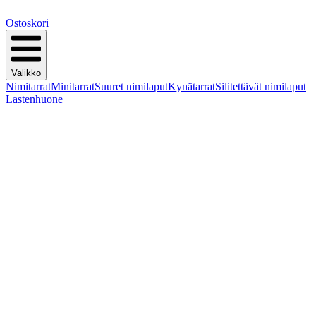
Ostoskori
Valikko
Nimitarrat
Minitarrat
Suuret nimilaput
Kynätarrat
Silitettävät nimilaput
Lastenhuone