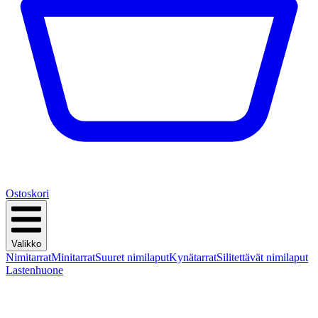
Ostoskori
Valikko
Nimitarrat
Minitarrat
Suuret nimilaput
Kynätarrat
Silitettävät nimilaput
Lastenhuone