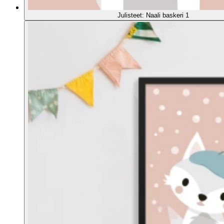
Julisteet: Naali baskeri 1