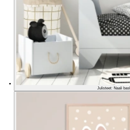
Julisteet: Naali bas