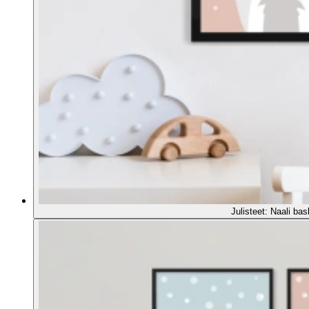
Julisteet: Naali bas