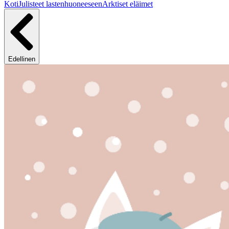
Koti
Julisteet lastenhuoneeseen
Arktiset eläimet
Edellinen