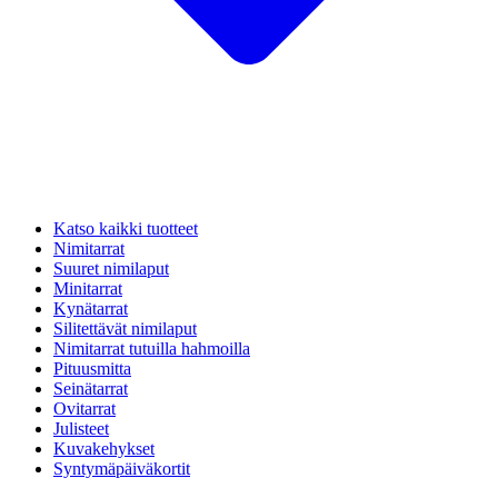
Katso kaikki tuotteet
Nimitarrat
Suuret nimilaput
Minitarrat
Kynätarrat
Silitettävät nimilaput
Nimitarrat tutuilla hahmoilla
Pituusmitta
Seinätarrat
Ovitarrat
Julisteet
Kuvakehykset
Syntymäpäiväkortit