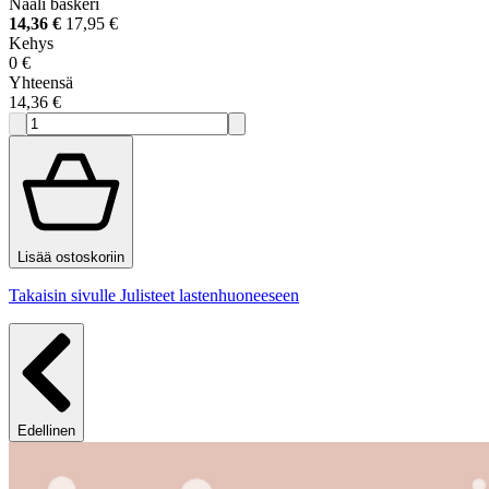
Naali baskeri
14,36 €
17,95 €
Kehys
0 €
Yhteensä
14,36 €
Lisää ostoskoriin
Takaisin sivulle Julisteet lastenhuoneeseen
Edellinen