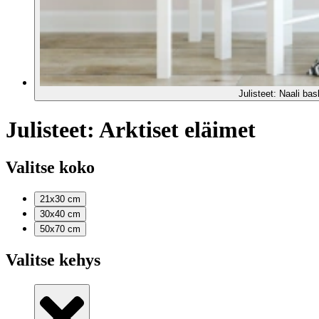
Julisteet: Naali bas
Julisteet: Arktiset eläimet
Valitse koko
21x30
cm
30x40
cm
50x70
cm
Valitse kehys