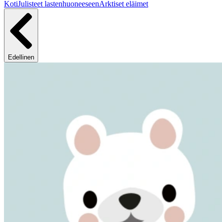
Koti
Julisteet lastenhuoneeseen
Arktiset eläimet
Edellinen