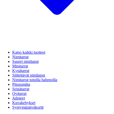
Katso kaikki tuotteet
Nimitarrat
Suuret nimilaput
Minitarrat
Kynätarrat
Silitettävät nimilaput
Nimitarrat tutuilla hahmoilla
Pituusmitta
Seinätarrat
Ovitarrat
Julisteet
Kuvakehykset
Syntymäpäiväkortit