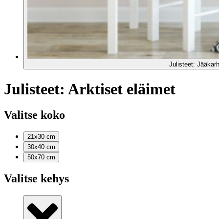
Julisteet: Jääkar
Julisteet: Arktiset eläimet
Valitse koko
21x30
cm
30x40
cm
50x70
cm
Valitse kehys