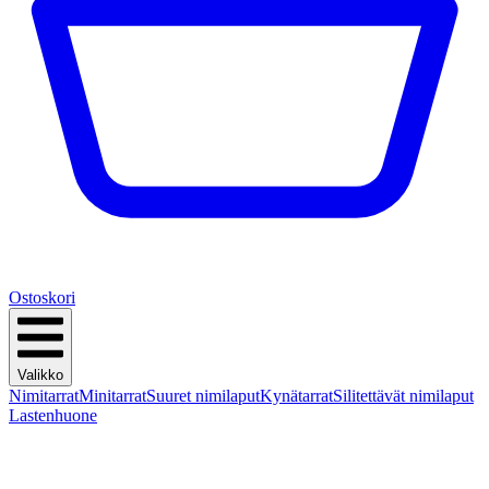
Ostoskori
Valikko
Nimitarrat
Minitarrat
Suuret nimilaput
Kynätarrat
Silitettävät nimilaput
Lastenhuone