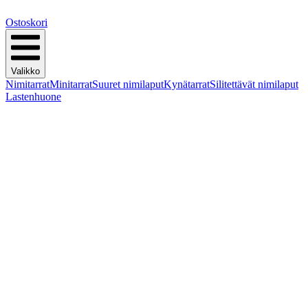
Ostoskori
Valikko
Nimitarrat
Minitarrat
Suuret nimilaput
Kynätarrat
Silitettävät nimilaput
Lastenhuone