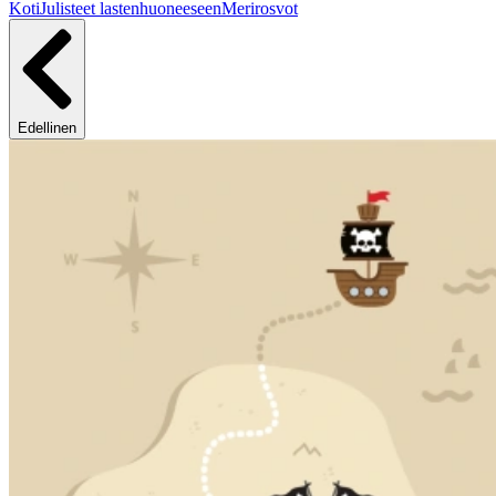
Koti
Julisteet lastenhuoneeseen
Merirosvot
Edellinen