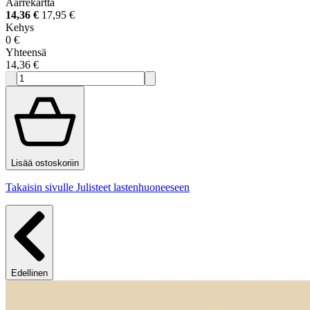
Aarrekartta
14,36 €
17,95 €
Kehys
0 €
Yhteensä
14,36 €
Lisää ostoskoriin
Takaisin sivulle Julisteet lastenhuoneeseen
Edellinen