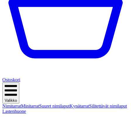
Ostoskori
Valikko
Nimitarrat
Minitarrat
Suuret nimilaput
Kynätarrat
Silitettävät nimilaput
Lastenhuone