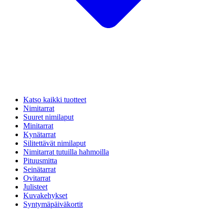
Katso kaikki tuotteet
Nimitarrat
Suuret nimilaput
Minitarrat
Kynätarrat
Silitettävät nimilaput
Nimitarrat tutuilla hahmoilla
Pituusmitta
Seinätarrat
Ovitarrat
Julisteet
Kuvakehykset
Syntymäpäiväkortit