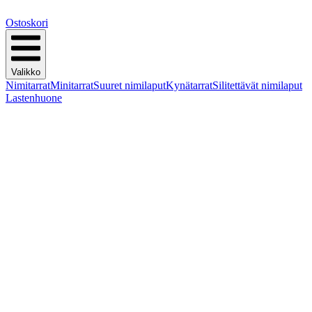
Ostoskori
Valikko
Nimitarrat
Minitarrat
Suuret nimilaput
Kynätarrat
Silitettävät nimilaput
Lastenhuone