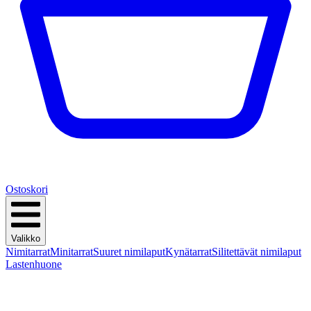
Ostoskori
Valikko
Nimitarrat
Minitarrat
Suuret nimilaput
Kynätarrat
Silitettävät nimilaput
Lastenhuone