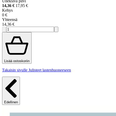
Uneksiva pilvi
14,36 €
17,95 €
Kehys
0 €
Yhteensä
14,36 €
Lisää ostoskoriin
Takaisin sivulle Julisteet lastenhuoneeseen
Edellinen