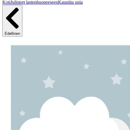
Koti
Julisteet lastenhuoneeseen
Kauniita unia
Edellinen