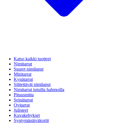
Katso kaikki tuotteet
Nimitarrat
Suuret nimilaput
Minitarrat
Kynätarrat
Silitettävät nimilaput
Nimitarrat tutuilla hahmoilla
Pituusmitta
Seinätarrat
Ovitarrat
Julisteet
Kuvakehykset
Syntymäpäiväkortit