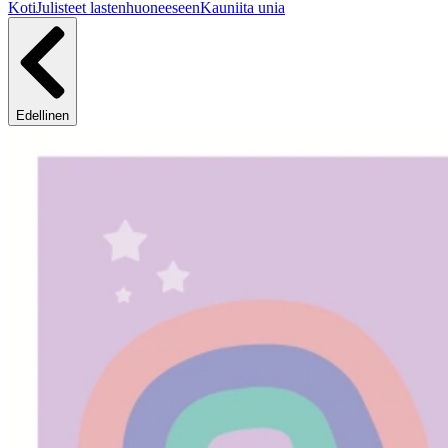
Koti
Julisteet lastenhuoneeseen
Kauniita unia
Edellinen