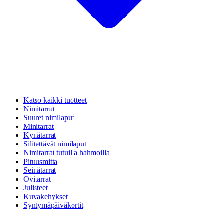
Katso kaikki tuotteet
Nimitarrat
Suuret nimilaput
Minitarrat
Kynätarrat
Silitettävät nimilaput
Nimitarrat tutuilla hahmoilla
Pituusmitta
Seinätarrat
Ovitarrat
Julisteet
Kuvakehykset
Syntymäpäiväkortit