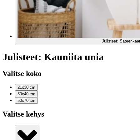
Julisteet: Sateenkaari
Julisteet: Kauniita unia
Valitse koko
21x30
cm
30x40
cm
50x70
cm
Valitse kehys