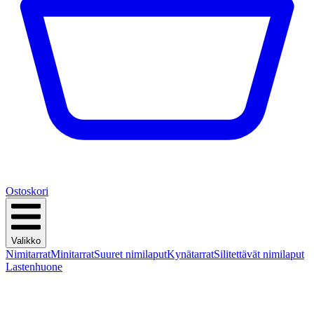
Ostoskori
Valikko
Nimitarrat
Minitarrat
Suuret nimilaput
Kynätarrat
Silitettävät nimilaput
Lastenhuone