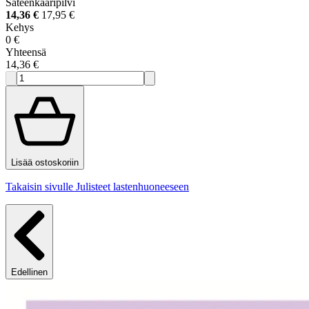
Sateenkaaripilvi
14,36 €
17,95 €
Kehys
0 €
Yhteensä
14,36 €
Lisää ostoskoriin
Takaisin sivulle Julisteet lastenhuoneeseen
Edellinen