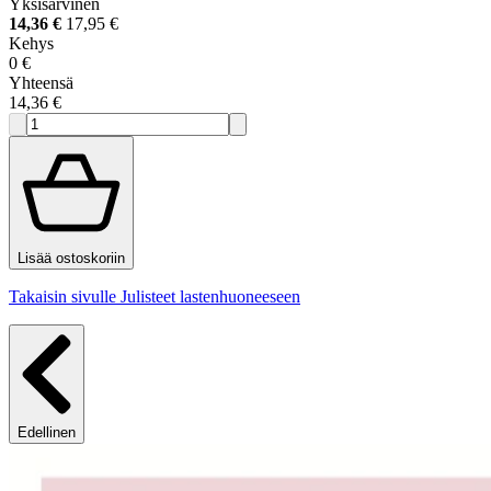
Yksisarvinen
14,36 €
17,95 €
Kehys
0 €
Yhteensä
14,36 €
Lisää ostoskoriin
Takaisin sivulle Julisteet lastenhuoneeseen
Edellinen