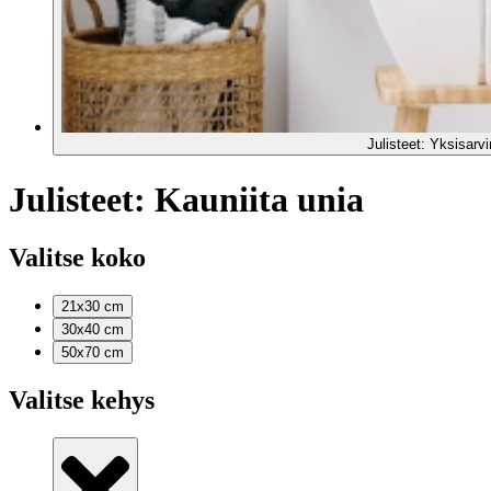
Julisteet: Yksisarv
Julisteet: Kauniita unia
Valitse koko
21x30
cm
30x40
cm
50x70
cm
Valitse kehys