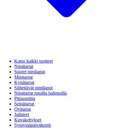
Katso kaikki tuotteet
Nimitarrat
Suuret nimilaput
Minitarrat
Kynätarrat
Silitettävät nimilaput
Nimitarrat tutuilla hahmoilla
Pituusmitta
Seinätarrat
Ovitarrat
Julisteet
Kuvakehykset
Syntymäpäiväkortit