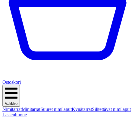
Ostoskori
Valikko
Nimitarrat
Minitarrat
Suuret nimilaput
Kynätarrat
Silitettävät nimilaput
Lastenhuone