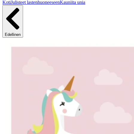
Koti
Julisteet lastenhuoneeseen
Kauniita unia
Edellinen