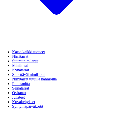
Katso kaikki tuotteet
Nimitarrat
Suuret nimilaput
Minitarrat
Kynätarrat
Silitettävät nimilaput
Nimitarrat tutuilla hahmoilla
Pituusmitta
Seinätarrat
Ovitarrat
Julisteet
Kuvakehykset
Syntymäpäiväkortit