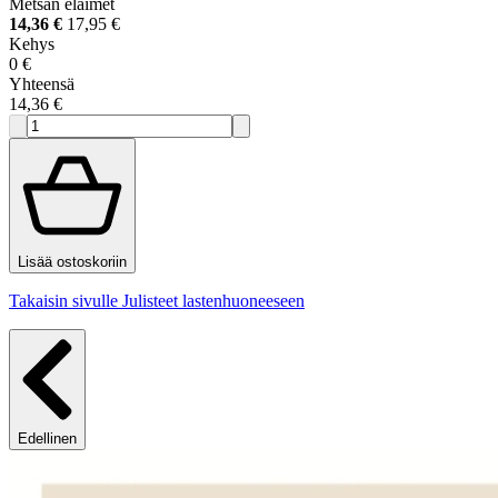
Metsän eläimet
14,36 €
17,95 €
Kehys
0 €
Yhteensä
14,36 €
Lisää ostoskoriin
Takaisin sivulle Julisteet lastenhuoneeseen
Edellinen