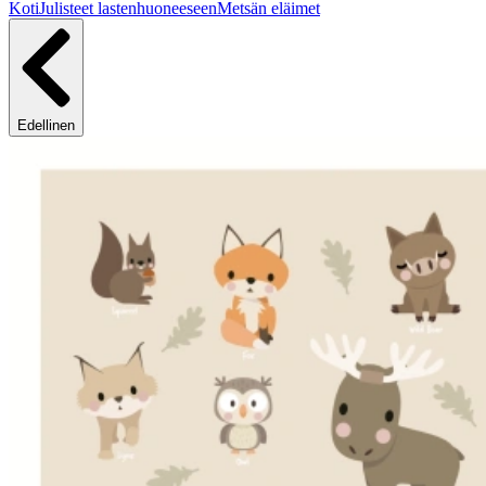
Koti
Julisteet lastenhuoneeseen
Metsän eläimet
Edellinen