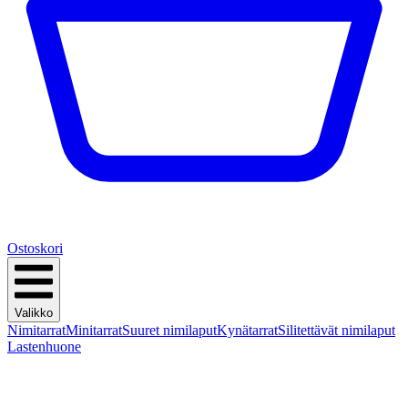
Ostoskori
Valikko
Nimitarrat
Minitarrat
Suuret nimilaput
Kynätarrat
Silitettävät nimilaput
Lastenhuone