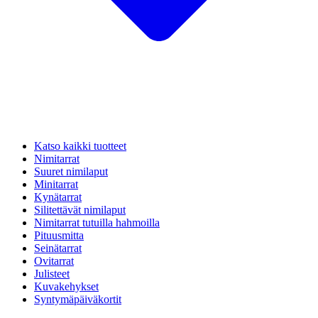
Katso kaikki tuotteet
Nimitarrat
Suuret nimilaput
Minitarrat
Kynätarrat
Silitettävät nimilaput
Nimitarrat tutuilla hahmoilla
Pituusmitta
Seinätarrat
Ovitarrat
Julisteet
Kuvakehykset
Syntymäpäiväkortit