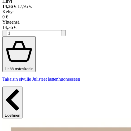
Hirvi
14,36 €
17,95 €
Kehys
0 €
Yhteensä
14,36 €
Lisää ostoskoriin
Takaisin sivulle Julisteet lastenhuoneeseen
Edellinen