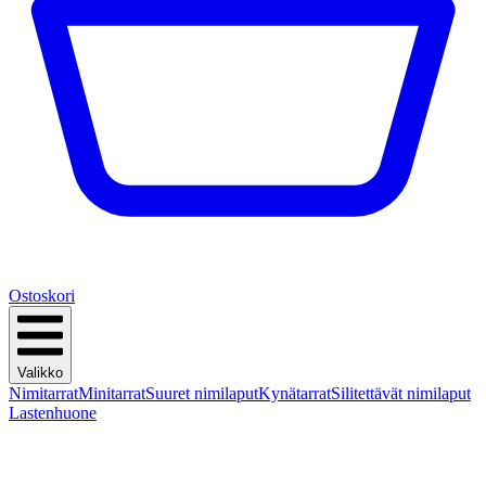
Ostoskori
Valikko
Nimitarrat
Minitarrat
Suuret nimilaput
Kynätarrat
Silitettävät nimilaput
Lastenhuone