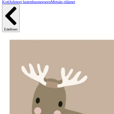
Koti
Julisteet lastenhuoneeseen
Metsän eläimet
Edellinen