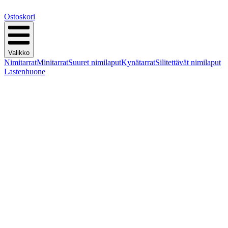
Ostoskori
Valikko
Nimitarrat
Minitarrat
Suuret nimilaput
Kynätarrat
Silitettävät nimilaput
Lastenhuone