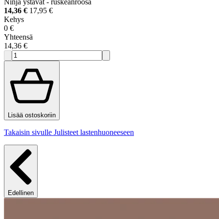
Ninja ystävät - ruskeanroosa
14,36 €
17,95 €
Kehys
0 €
Yhteensä
14,36 €
Lisää ostoskoriin
Takaisin sivulle Julisteet lastenhuoneeseen
Edellinen