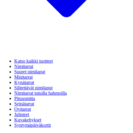
Katso kaikki tuotteet
Nimitarrat
Suuret nimilaput
Minitarrat
Kynätarrat
Silitettävät nimilaput
Nimitarrat tutuilla hahmoilla
Pituusmitta
Seinätarrat
Ovitarrat
Julisteet
Kuvakehykset
Syntymäpäiväkortit