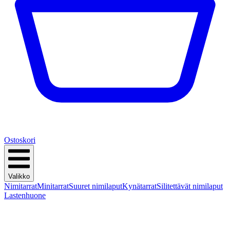
Ostoskori
Valikko
Nimitarrat
Minitarrat
Suuret nimilaput
Kynätarrat
Silitettävät nimilaput
Lastenhuone