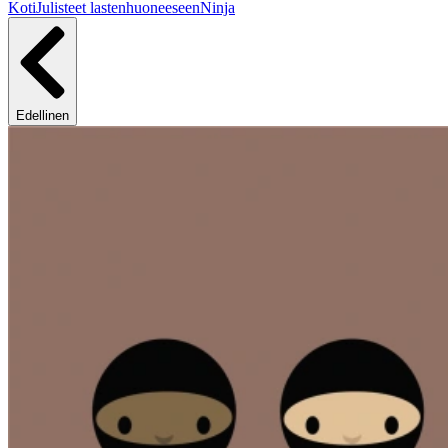
Koti
Julisteet lastenhuoneeseen
Ninja
Edellinen