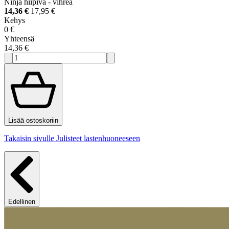
Ninja hiipivä - vihreä
14,36 €
17,95 €
Kehys
0 €
Yhteensä
14,36 €
Lisää ostoskoriin
Takaisin sivulle Julisteet lastenhuoneeseen
Edellinen