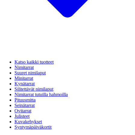
Katso kaikki tuotteet
Nimitarrat
Suuret nimilaput
Minitarrat
Kynätarrat
Silitettävät nimilaput
Nimitarrat tutuilla hahmoilla
Pituusmitta
Seinätarrat
Ovitarrat
Julisteet
Kuvakehykset
Syntymäpäiväkortit