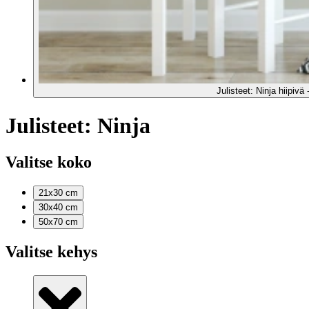
Julisteet: Ninja hiipivä 
Julisteet: Ninja
Valitse koko
21x30
cm
30x40
cm
50x70
cm
Valitse kehys