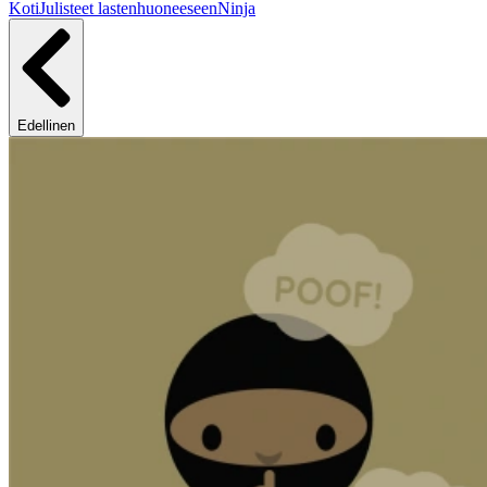
Koti
Julisteet lastenhuoneeseen
Ninja
Edellinen