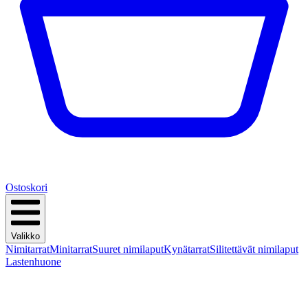
Ostoskori
Valikko
Nimitarrat
Minitarrat
Suuret nimilaput
Kynätarrat
Silitettävät nimilaput
Lastenhuone