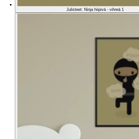
Julisteet: Ninja hiipivä - vihreä 1