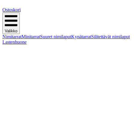
Ostoskori
Valikko
Nimitarrat
Minitarrat
Suuret nimilaput
Kynätarrat
Silitettävät nimilaput
Lastenhuone