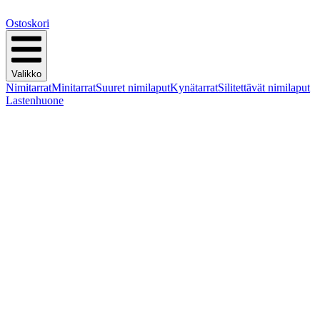
Ostoskori
Valikko
Nimitarrat
Minitarrat
Suuret nimilaput
Kynätarrat
Silitettävät nimilaput
Lastenhuone