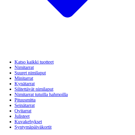
Katso kaikki tuotteet
Nimitarrat
Suuret nimilaput
Minitarrat
Kynätarrat
Silitettävät nimilaput
Nimitarrat tutuilla hahmoilla
Pituusmitta
Seinätarrat
Ovitarrat
Julisteet
Kuvakehykset
Syntymäpäiväkortit