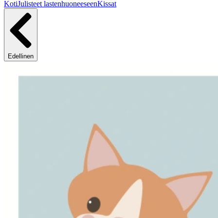
Koti
Julisteet lastenhuoneeseen
Kissat
Edellinen