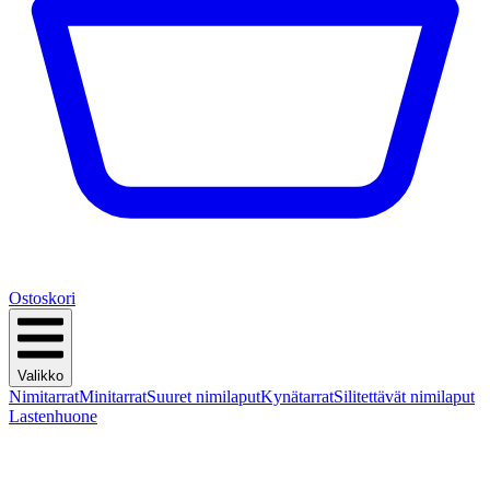
Ostoskori
Valikko
Nimitarrat
Minitarrat
Suuret nimilaput
Kynätarrat
Silitettävät nimilaput
Lastenhuone