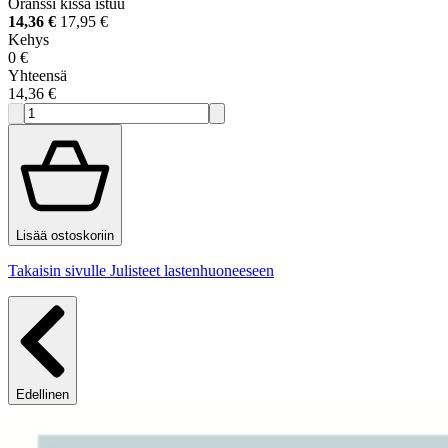
Oranssi kissa istuu
14,36 €
17,95 €
Kehys
0 €
Yhteensä
14,36 €
Lisää ostoskoriin
Takaisin sivulle Julisteet lastenhuoneeseen
Edellinen