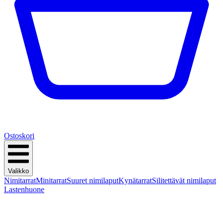
Ostoskori
Valikko
Nimitarrat
Minitarrat
Suuret nimilaput
Kynätarrat
Silitettävät nimilaput
Lastenhuone