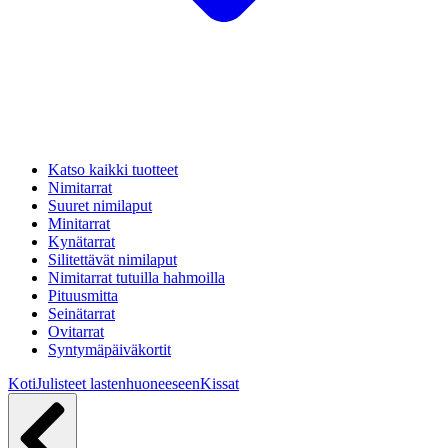
Katso kaikki tuotteet
Nimitarrat
Suuret nimilaput
Minitarrat
Kynätarrat
Silitettävät nimilaput
Nimitarrat tutuilla hahmoilla
Pituusmitta
Seinätarrat
Ovitarrat
Syntymäpäiväkortit
Koti
Julisteet lastenhuoneeseen
Kissat