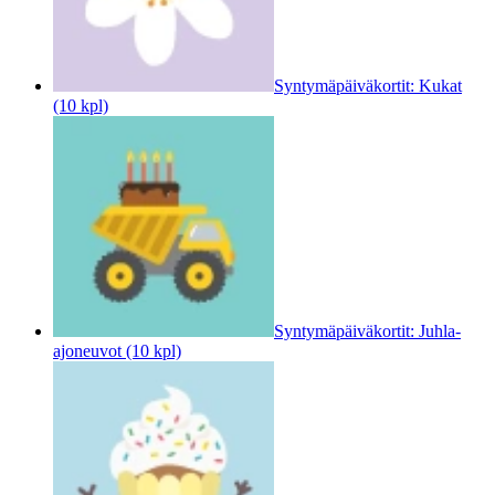
Syntymäpäiväkortit: Kukat
(10 kpl)
Syntymäpäiväkortit: Juhla-
ajoneuvot (10 kpl)