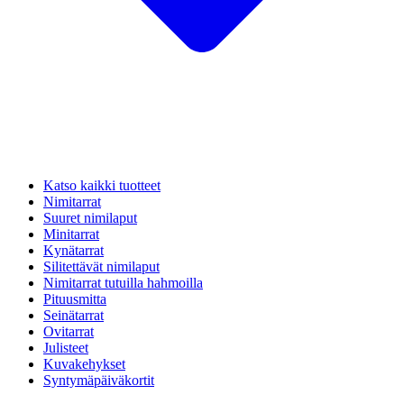
Katso kaikki tuotteet
Nimitarrat
Suuret nimilaput
Minitarrat
Kynätarrat
Silitettävät nimilaput
Nimitarrat tutuilla hahmoilla
Pituusmitta
Seinätarrat
Ovitarrat
Julisteet
Kuvakehykset
Syntymäpäiväkortit