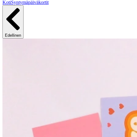
Koti
Syntymäpäiväkortit
Edellinen