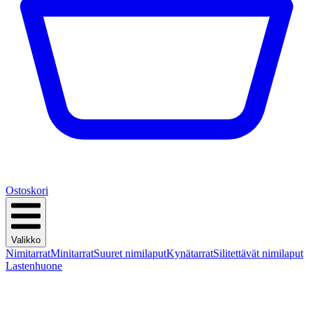
Ostoskori
Valikko
Nimitarrat
Minitarrat
Suuret nimilaput
Kynätarrat
Silitettävät nimilaput
Lastenhuone