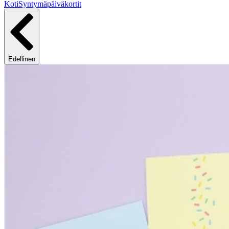
Koti
Syntymäpäiväkortit
Edellinen