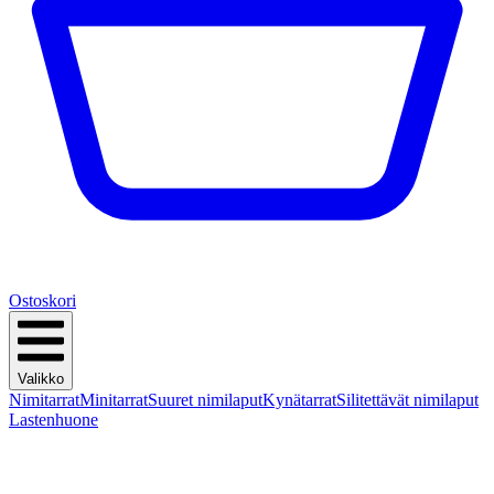
Ostoskori
Valikko
Nimitarrat
Minitarrat
Suuret nimilaput
Kynätarrat
Silitettävät nimilaput
Lastenhuone