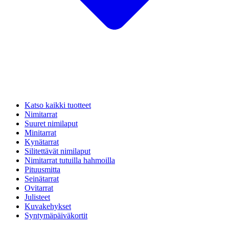
Katso kaikki tuotteet
Nimitarrat
Suuret nimilaput
Minitarrat
Kynätarrat
Silitettävät nimilaput
Nimitarrat tutuilla hahmoilla
Pituusmitta
Seinätarrat
Ovitarrat
Julisteet
Kuvakehykset
Syntymäpäiväkortit