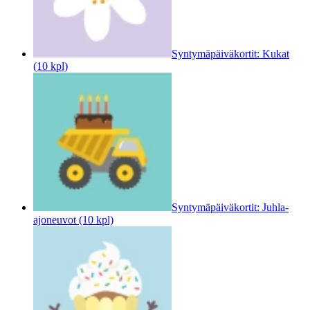
Syntymäpäiväkortit: Kukat
(10 kpl)
Syntymäpäiväkortit: Juhla-
ajoneuvot (10 kpl)