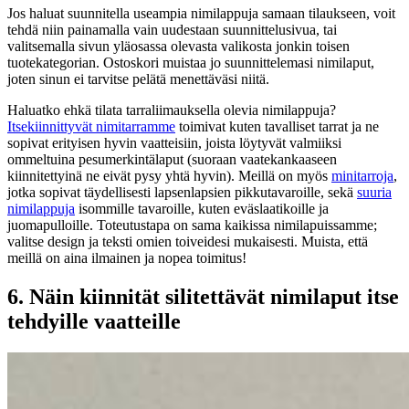
Jos haluat suunnitella useampia nimilappuja samaan tilaukseen, voit
tehdä niin painamalla vain uudestaan suunnittelusivua, tai
valitsemalla sivun yläosassa olevasta valikosta jonkin toisen
tuotekategorian. Ostoskori muistaa jo suunnittelemasi nimilaput,
joten sinun ei tarvitse pelätä menettäväsi niitä.
Haluatko ehkä tilata tarraliimauksella olevia nimilappuja?
Itsekiinnittyvät nimitarramme
toimivat kuten tavalliset tarrat ja ne
sopivat erityisen hyvin vaatteisiin, joista löytyvät valmiiksi
ommeltuina pesumerkintälaput (suoraan vaatekankaaseen
kiinnitettyinä ne eivät pysy yhtä hyvin). Meillä on myös
minitarroja
,
jotka sopivat täydellisesti lapsenlapsien pikkutavaroille, sekä
suuria
nimilappuja
isommille tavaroille, kuten eväslaatikoille ja
juomapulloille. Toteutustapa on sama kaikissa nimilapuissamme;
valitse design ja teksti omien toiveidesi mukaisesti. Muista, että
meillä on aina ilmainen ja nopea toimitus!
6. Näin kiinnität silitettävät nimilaput itse
tehdyille vaatteille