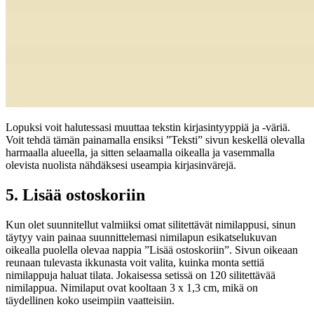
Lopuksi voit halutessasi muuttaa tekstin kirjasintyyppiä ja -väriä.
Voit tehdä tämän painamalla ensiksi ”Teksti” sivun keskellä olevalla
harmaalla alueella, ja sitten selaamalla oikealla ja vasemmalla
olevista nuolista nähdäksesi useampia kirjasinvärejä.
5. Lisää ostoskoriin
Kun olet suunnitellut valmiiksi omat silitettävät nimilappusi, sinun
täytyy vain painaa suunnittelemasi nimilapun esikatselukuvan
oikealla puolella olevaa nappia ”Lisää ostoskoriin”. Sivun oikeaan
reunaan tulevasta ikkunasta voit valita, kuinka monta settiä
nimilappuja haluat tilata. Jokaisessa setissä on 120 silitettävää
nimilappua. Nimilaput ovat kooltaan 3 x 1,3 cm, mikä on
täydellinen koko useimpiin vaatteisiin.