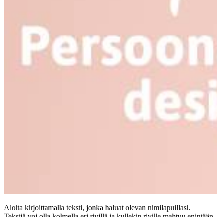
Aloita kirjoittamalla teksti, jonka haluat olevan nimilapuillasi.
Tekstiä voi olla kolmella eri rivillä ja kullekin riville mahtuu enintään