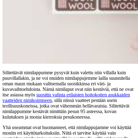
Silitettävät nimilappumme pysyvät kuin valettu niin villalla kuin
puuvillallakin, ja ne voi muiden nimilappujemme lailla suunnitella
oman maun mukaan valitsemalla suosikkinsa eri väri- ja
kuvavaihtoehdoista. Nämä nimilaput ovat niin kestäviä, että ne ovat
itse asiassa myös
suosittu valinta erilaisten hoitokotien asukkaiden
vaatteiden nimikoimiseen
, sillä niissä vaatteet pestään usein
teollisuuskoneissa, jotka ovat vähemmän hellävaraisia. Silitettävät
nimilappumme kestävät nimittäin pesun 95 asteessa, kovan
kulutuksen ja monia kierroksia pesukoneessa.
Yhä useammat ovat huomanneet, että nimilappujamme voi käyttää
moniin eri käyttötarkoituksiin. Niitä ei tarvitse käyttää vain