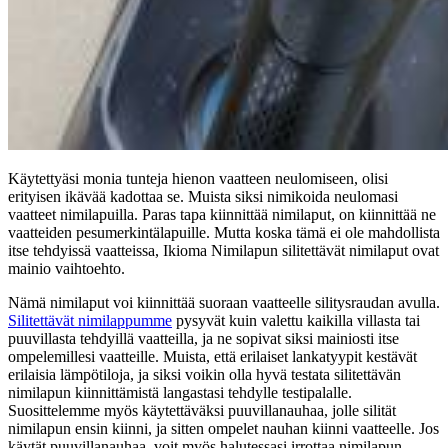
Käytettyäsi monia tunteja hienon vaatteen neulomiseen, olisi
erityisen ikävää kadottaa se. Muista siksi nimikoida neulomasi
vaatteet nimilapuilla. Paras tapa kiinnittää nimilaput, on kiinnittää ne
vaatteiden pesumerkintälapuille. Mutta koska tämä ei ole mahdollista
itse tehdyissä vaatteissa, Ikioma Nimilapun silitettävät nimilaput ovat
mainio vaihtoehto.
Nämä nimilaput voi kiinnittää suoraan vaatteelle silitysraudan avulla.
Silitettävät nimilappumme
pysyvät kuin valettu kaikilla villasta tai
puuvillasta tehdyillä vaatteilla, ja ne sopivat siksi mainiosti itse
ompelemillesi vaatteille. Muista, että erilaiset lankatyypit kestävät
erilaisia lämpötiloja, ja siksi voikin olla hyvä testata silitettävän
nimilapun kiinnittämistä langastasi tehdylle testipalalle.
Suosittelemme myös käytettäväksi puuvillanauhaa, jolle silität
nimilapun ensin kiinni, ja sitten ompelet nauhan kiinni vaatteelle. Jos
käytät puuvillanauhaa, voit myös halutessasi irrottaa nimilapun.