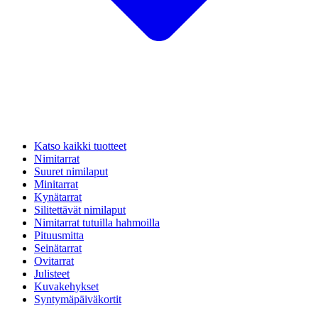
Katso kaikki tuotteet
Nimitarrat
Suuret nimilaput
Minitarrat
Kynätarrat
Silitettävät nimilaput
Nimitarrat tutuilla hahmoilla
Pituusmitta
Seinätarrat
Ovitarrat
Julisteet
Kuvakehykset
Syntymäpäiväkortit