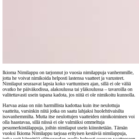
Ikioma Nimilappu on tarjonnut jo vuosia nimilappuja vanhemmille,
jotta he voivat nimikoida helposti lastensa vaatteet ja varusteet.
Nimilaput seuraavat lapsia koko varttumisen ajan, sillä ei ole väliä
ovatko he päiväkodissa, alakoulussa tai yläkoulussa – tavaroilla on
valitettavasti usein tapana kadota, jos niitä ei ole nimikoitu kunnolla.
Harvaa asiaa on niin harmillista kadottaa kuin itse neulottuja
vaatteita, varsinkin niitä jotka on saatu lahjaksi huolehtivaisilta
isovanhemmilta. Mutta itse neulottujen vaatteiden nimikoiminen voi
olla haastavaa, sillä niissä ei ole valmiiksi ommeltuja
pesumerkintälappuja, joihin nimilaput usein kiinnitetään. Tämän
vuoksi Ikioma Nimilappu tarjoaa erityisen kestäviä nimilappuja,
jotka voit kiinnittää silitysraudan avulla helposti suoraan vaatteeseen.