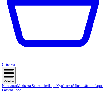
Ostoskori
Valikko
Nimitarrat
Minitarrat
Suuret nimilaput
Kynätarrat
Silitettävät nimilaput
Lastenhuone