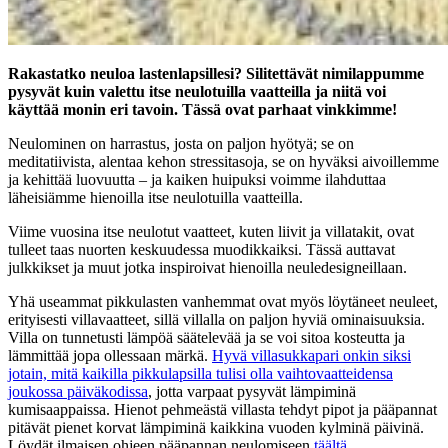
Rakastatko neuloa lastenlapsillesi? Silitettävät nimilappumme
pysyvät kuin valettu itse neulotuilla vaatteilla ja niitä voi
käyttää monin eri tavoin. Tässä ovat parhaat vinkkimme!
Neulominen on harrastus, josta on paljon hyötyä; se on
meditatiivista, alentaa kehon stressitasoja, se on hyväksi aivoillemme
ja kehittää luovuutta – ja kaiken huipuksi voimme ilahduttaa
läheisiämme hienoilla itse neulotuilla vaatteilla.
Viime vuosina itse neulotut vaatteet, kuten liivit ja villatakit, ovat
tulleet taas nuorten keskuudessa muodikkaiksi. Tässä auttavat
julkkikset ja muut jotka inspiroivat hienoilla neuledesigneillaan.
Yhä useammat pikkulasten vanhemmat ovat myös löytäneet neuleet,
erityisesti villavaatteet, sillä villalla on paljon hyviä ominaisuuksia.
Villa on tunnetusti lämpöä säätelevää ja se voi sitoa kosteutta ja
lämmittää jopa ollessaan märkä.
Hyvä villasukkapari onkin siksi
jotain, mitä kaikilla pikkulapsilla tulisi olla vaihtovaatteidensa
joukossa päiväkodissa
, jotta varpaat pysyvät lämpiminä
kumisaappaissa. Hienot pehmeästä villasta tehdyt pipot ja pääpannat
pitävät pienet korvat lämpiminä kaikkina vuoden kylminä päivinä.
Löydät ilmaisen ohjeen pääpannan neulomiseen
täältä
.