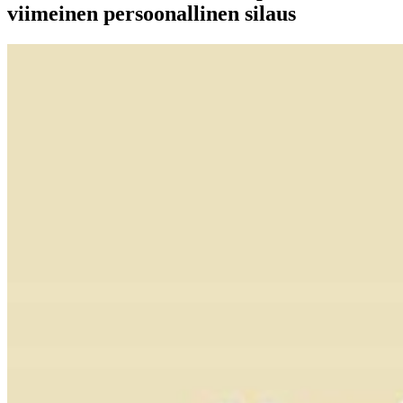
viimeinen persoonallinen silaus