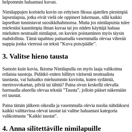
helpommin haluamasi kuvan.
Nimilappujen koristelu kuvin on erityisen fiksua ajatellen pienimpiä
lapsenlapsia, jotka eivät vielä ole oppineet lukemaan, sillä kaikki
lapsethan tunnistavat suosikkihahmonsa. Mutta jos nimilapuista tulee
mielestäsi kauniimpia ilman kuvaa tai jos niiden käyttäjä haluaa
mieluiten neutraalit nimilaput, on kuvien poistaminen myös täysin
mahdollista. Tämä tapahtuu painamalla vasemmalla olevaa vihreää
nappia jonka vieressä on teksti ”Kuva pois/päälle”.
3. Valitse hieno tausta
Samoin kuin kuvia, Ikioma Nimilapulla on myös laaja valikoima
erilaisia taustoja. Pidätkö eniten hillityn värisestä neutraalista
taustasta, vai haluatko mieluummin kuvioita, kuten sydämiä,
merirosvokartan, pilviä tai tähtiä? Paina sivun keskellä olevalla
harmaalla alueella olevaa tekstiä ”Tausta”, jolloin pääset näkemään
eri taustat.
Paina tämän jälkeen oikealla ja vasemmalla olevia nuolia nähdäksesi
kaikki valittavissa olevat taustat tai valitse haluamasi kategoria
valikoimasta ”Kaikki taustat”.
4. Anna silitettäville nimilapuille