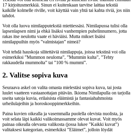
17 kirjoitusmerkkiä. Sinun ei kuitenkaan tarvitse laittaa tekstiä
kaikille kolmelle riville, voit käyttää vain yhtä tai kahta riviä, jos niin
tahdot.
Voit olla luova nimilapputekstiä miettiessäsi. Nimilapussa tulisi olla
lapsenlapsen nimi ja ehkä lisäksi vanhempien puhelinnumero, jotta
rakas itse neulottu vaate ei häviäisi. Mutta mikset lisäisi
nimilappuihin myös ”valmistajan” nimeä?
Voit tehdä hauskoja silitettäviä nimilappuja, joissa tekstinä voi olla
esimerkiksi ”Mummon neuloma”, ”Mummin kulta”, ”Tehty
rakkaudella mummolta” tai ”100 % mummi”.
2. Valitse sopiva kuva
Seuraava askel on valita omasta mielestäsi sopiva kuva, tai josta
luulet vaatteen vastaanottajan pitävän. Ikioma Nimilapulla on tarjolla
useita satoja kuvia, erilaisista eläimistä ja fantasiahahmoista
urheilulajeihin ja horoskooppimerkkeihin.
Paina kuvien oikealla ja vasemmalla puolella olevista nuolista, ja
voit selata läpi kaikki valikoimassamme olevat kuvat. Voit myös
painaa oikealla olevasta valikosta (jossa lukee ”Kaikki kuvat”)
valitaksesi kategorian, esimerkiksi ”Eläimet”, jolloin löydät