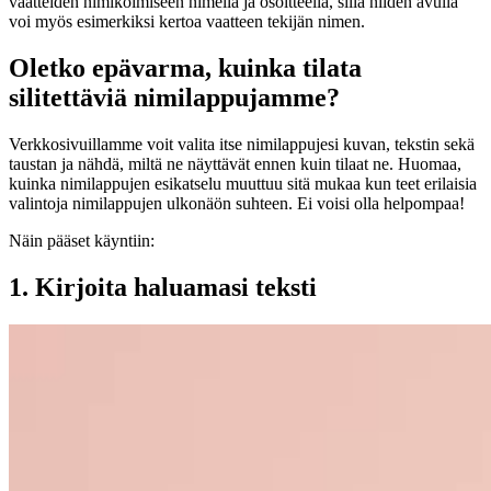
vaatteiden nimikoimiseen nimellä ja osoitteella, sillä niiden avulla
voi myös esimerkiksi kertoa vaatteen tekijän nimen.
Oletko epävarma, kuinka tilata
silitettäviä nimilappujamme?
Verkkosivuillamme voit valita itse nimilappujesi kuvan, tekstin sekä
taustan ja nähdä, miltä ne näyttävät ennen kuin tilaat ne. Huomaa,
kuinka nimilappujen esikatselu muuttuu sitä mukaa kun teet erilaisia
valintoja nimilappujen ulkonäön suhteen. Ei voisi olla helpompaa!
Näin pääset käyntiin:
1. Kirjoita haluamasi teksti