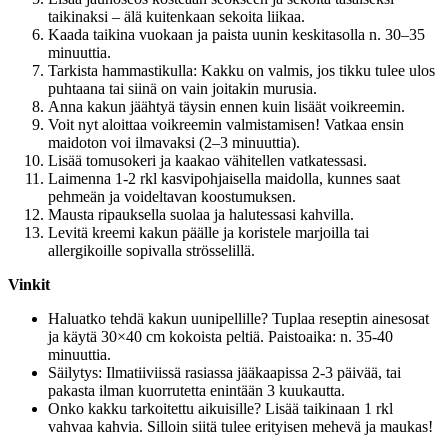
taikinaksi – älä kuitenkaan sekoita liikaa.
Kaada taikina vuokaan ja paista uunin keskitasolla n. 30–35
minuuttia.
Tarkista hammastikulla: Kakku on valmis, jos tikku tulee ulos
puhtaana tai siinä on vain joitakin murusia.
Anna kakun jäähtyä täysin ennen kuin lisäät voikreemin.
Voit nyt aloittaa voikreemin valmistamisen! Vatkaa ensin
maidoton voi ilmavaksi (2–3 minuuttia).
Lisää tomusokeri ja kaakao vähitellen vatkatessasi.
Laimenna 1-2 rkl kasvipohjaisella maidolla, kunnes saat
pehmeän ja voideltavan koostumuksen.
Mausta ripauksella suolaa ja halutessasi kahvilla.
Levitä kreemi kakun päälle ja koristele marjoilla tai
allergikoille sopivalla strösselillä.
Vinkit
Haluatko tehdä kakun uunipellille? Tuplaa reseptin ainesosat
ja käytä 30×40 cm kokoista peltiä. Paistoaika: n. 35-40
minuuttia.
Säilytys: Ilmatiiviissä rasiassa jääkaapissa 2-3 päivää, tai
pakasta ilman kuorrutetta enintään 3 kuukautta.
Onko kakku tarkoitettu aikuisille? Lisää taikinaan 1 rkl
vahvaa kahvia. Silloin siitä tulee erityisen mehevä ja maukas!