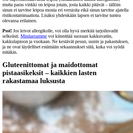
mutta paras vinkki on leipoa jotain, josta kaikki pitävät – tällöin
sinun ei tarvitse leipoa monia eri versioita eikä sinun tarvitse ajatella
ristikontaminaatiota. Lisäksi yhdenkään lapsen ei tarvitse tuntea
olevansa erilainen.
Psst!
Jos leivot allergikolle, voi olla hyvä merkitä tarjoiluvadit
selkeästi.
Minitarramme
voi kiinnittää suoraan kakkuvatiin,
kakkulapioon ja vuokaan. Ne kestävät pesun, uunin ja pakastuksen,
ja ne ovat täydelliset estämään sekaannukset siitä, kuka voi syödä
mitäkin.
Gluteenittomat ja maidottomat
pistaasikeksit – kaikkien lasten
rakastamaa luksusta