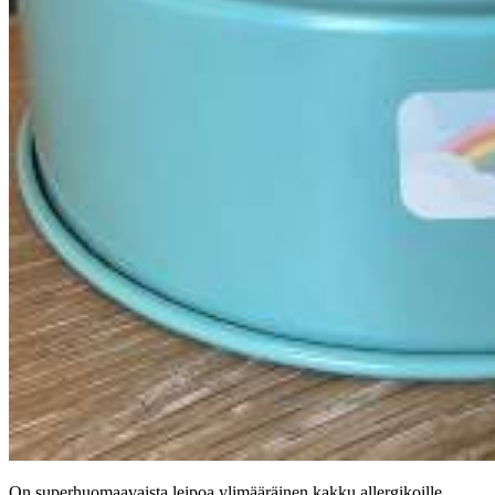
On superhuomaavaista leipoa ylimääräinen kakku allergikoille,