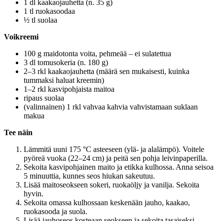
1 dl kaakaojauhetta (n. 35 g)
1 tl ruokasoodaa
½ tl suolaa
Voikreemi
100 g maidotonta voita, pehmeää – ei sulatettua
3 dl tomusokeria (n. 180 g)
2–3 rkl kaakaojauhetta (määrä sen mukaisesti, kuinka
tummaksi haluat kreemin)
1–2 rkl kasvipohjaista maitoa
ripaus suolaa
(valinnainen) 1 rkl vahvaa kahvia vahvistamaan suklaan
makua
Tee näin
Lämmitä uuni 175 °C asteeseen (ylä- ja alalämpö). Voitele
pyöreä vuoka (22–24 cm) ja peitä sen pohja leivinpaperilla.
Sekoita kasvipohjainen maito ja etikka kulhossa. Anna seisoa
5 minuuttia, kunnes seos hiukan sakeutuu.
Lisää maitoseokseen sokeri, ruokaöljy ja vanilja. Sekoita
hyvin.
Sekoita omassa kulhossaan keskenään jauho, kaakao,
ruokasooda ja suola.
Lisää jauhoseos kosteaan seokseen ja sekoita tasaiseksi