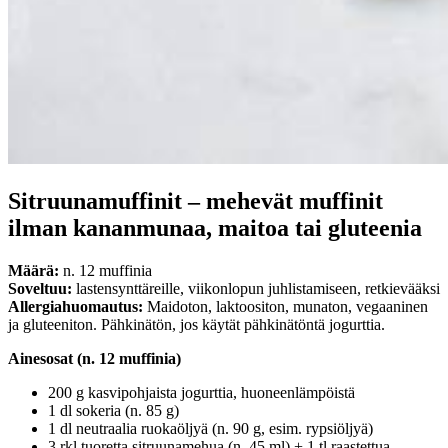
Sitruunamuffinit – mehevät muffinit
ilman kananmunaa, maitoa tai gluteenia
Määrä:
n. 12 muffinia
Soveltuu:
lastensynttäreille, viikonlopun juhlistamiseen, retkievääksi
Allergiahuomautus:
Maidoton, laktoositon, munaton, vegaaninen
ja gluteeniton. Pähkinätön, jos käytät pähkinätöntä jogurttia.
Ainesosat (n. 12 muffinia)
200 g kasvipohjaista jogurttia, huoneenlämpöistä
1 dl sokeria (n. 85 g)
1 dl neutraalia ruokaöljyä (n. 90 g, esim. rypsiöljyä)
3 rkl tuoretta sitruunamehua (n. 45 ml) + 1 tl raastettua