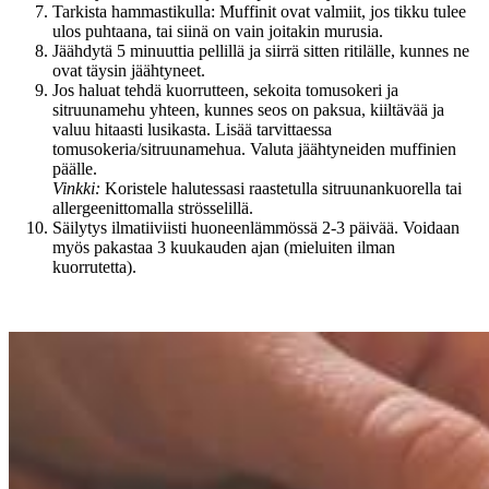
Tarkista hammastikulla: Muffinit ovat valmiit, jos tikku tulee
ulos puhtaana, tai siinä on vain joitakin murusia.
Jäähdytä 5 minuuttia pellillä ja siirrä sitten ritilälle, kunnes ne
ovat täysin jäähtyneet.
Jos haluat tehdä kuorrutteen, sekoita tomusokeri ja
sitruunamehu yhteen, kunnes seos on paksua, kiiltävää ja
valuu hitaasti lusikasta. Lisää tarvittaessa
tomusokeria/sitruunamehua. Valuta jäähtyneiden muffinien
päälle.
Vinkki:
Koristele halutessasi raastetulla sitruunankuorella tai
allergeenittomalla strösselillä.
Säilytys ilmatiiviisti huoneenlämmössä 2-3 päivää. Voidaan
myös pakastaa 3 kuukauden ajan (mieluiten ilman
kuorrutetta).