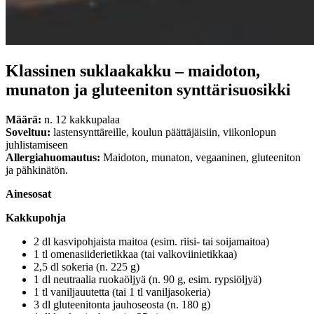
Klassinen suklaakakku – maidoton,
munaton ja gluteeniton synttärisuosikki
Määrä:
n. 12 kakkupalaa
Soveltuu:
lastensynttäreille, koulun päättäjäisiin, viikonlopun
juhlistamiseen
Allergiahuomautus:
Maidoton, munaton, vegaaninen, gluteeniton
ja pähkinätön.
Ainesosat
Kakkupohja
2 dl kasvipohjaista maitoa (esim. riisi- tai soijamaitoa)
1 tl omenasiiderietikkaa (tai valkoviinietikkaa)
2,5 dl sokeria (n. 225 g)
1 dl neutraalia ruokaöljyä (n. 90 g, esim. rypsiöljyä)
1 tl vaniljauutetta (tai 1 tl vaniljasokeria)
3 dl gluteenitonta jauhoseosta (n. 180 g)