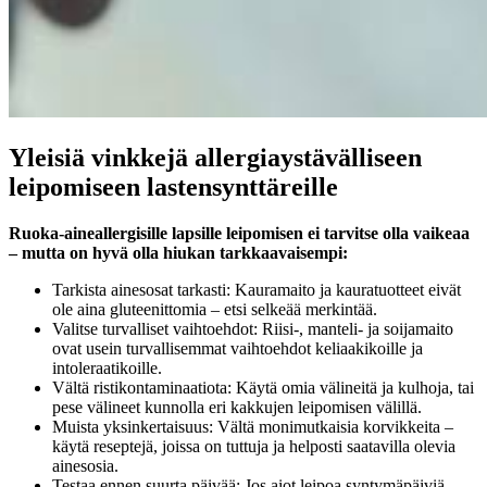
Yleisiä vinkkejä allergiaystävälliseen
leipomiseen lastensynttäreille
Ruoka-aineallergisille lapsille leipomisen ei tarvitse olla vaikeaa
– mutta on hyvä olla hiukan tarkkaavaisempi:
Tarkista ainesosat tarkasti: Kauramaito ja kauratuotteet eivät
ole aina gluteenittomia – etsi selkeää merkintää.
Valitse turvalliset vaihtoehdot: Riisi-, manteli- ja soijamaito
ovat usein turvallisemmat vaihtoehdot keliaakikoille ja
intoleraatikoille.
Vältä ristikontaminaatiota: Käytä omia välineitä ja kulhoja, tai
pese välineet kunnolla eri kakkujen leipomisen välillä.
Muista yksinkertaisuus: Vältä monimutkaisia korvikkeita –
käytä reseptejä, joissa on tuttuja ja helposti saatavilla olevia
ainesosia.
Testaa ennen suurta päivää: Jos aiot leipoa syntymäpäiviä