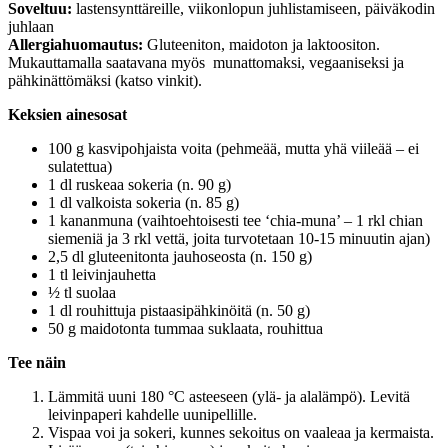
Soveltuu:
lastensynttäreille, viikonlopun juhlistamiseen, päiväkodin
juhlaan
Allergiahuomautus:
Gluteeniton, maidoton ja laktoositon.
Mukauttamalla saatavana myös munattomaksi, vegaaniseksi ja
pähkinättömäksi (katso vinkit).
Keksien ainesosat
100 g kasvipohjaista voita (pehmeää, mutta yhä viileää – ei
sulatettua)
1 dl ruskeaa sokeria (n. 90 g)
1 dl valkoista sokeria (n. 85 g)
1 kananmuna (vaihtoehtoisesti tee ‘chia-muna’ – 1 rkl chian
siemeniä ja 3 rkl vettä, joita turvotetaan 10-15 minuutin ajan)
2,5 dl gluteenitonta jauhoseosta (n. 150 g)
1 tl leivinjauhetta
½ tl suolaa
1 dl rouhittuja pistaasipähkinöitä (n. 50 g)
50 g maidotonta tummaa suklaata, rouhittua
Tee näin
Lämmitä uuni 180 °C asteeseen (ylä- ja alalämpö). Levitä
leivinpaperi kahdelle uunipellille.
Vispaa voi ja sokeri, kunnes sekoitus on vaaleaa ja kermaista.