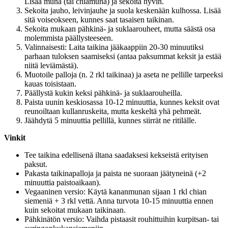
Lisää muna (tai chiamuna) ja sekoita hyvin.
Sekoita jauho, leivinjauhe ja suola keskenään kulhossa. Lisää
sitä voiseokseen, kunnes saat tasaisen taikinan.
Sekoita mukaan pähkinä- ja suklaarouheet, mutta säästä osa
molemmista päällysteeseen.
Valinnaisesti: Laita taikina jääkaappiin 20-30 minuutiksi
parhaan tuloksen saamiseksi (antaa paksummat keksit ja estää
niitä leviämästä).
Muotoile palloja (n. 2 rkl taikinaa) ja aseta ne pellille tarpeeksi
kauas toisistaan.
Päällystä kukin keksi pähkinä- ja suklaarouheilla.
Paista uunin keskiosassa 10-12 minuuttia, kunnes keksit ovat
reunoiltaan kullanruskeita, mutta keskeltä yhä pehmeät.
Jäähdytä 5 minuuttia pellillä, kunnes siirrät ne ritilälle.
Vinkit
Tee taikina edellisenä iltana saadaksesi kekseistä erityisen
paksut.
Pakasta taikinapalloja ja paista ne suoraan jäätyneinä (+2
minuuttia paistoaikaan).
Vegaaninen versio: Käytä kananmunan sijaan 1 rkl chian
siemeniä + 3 rkl vettä. Anna turvota 10-15 minuuttia ennen
kuin sekoitat mukaan taikinaan.
Pähkinätön versio: Vaihda pistaasit rouhittuihin kurpitsan- tai