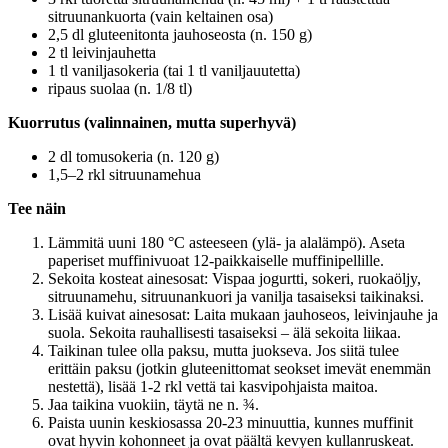
sitruunankuorta (vain keltainen osa)
2,5 dl gluteenitonta jauhoseosta (n. 150 g)
2 tl leivinjauhetta
1 tl vaniljasokeria (tai 1 tl vaniljauutetta)
ripaus suolaa (n. 1/8 tl)
Kuorrutus (valinnainen, mutta superhyvä)
2 dl tomusokeria (n. 120 g)
1,5–2 rkl sitruunamehua
Tee näin
Lämmitä uuni 180 °C asteeseen (ylä- ja alalämpö). Aseta
paperiset muffinivuoat 12-paikkaiselle muffinipellille.
Sekoita kosteat ainesosat: Vispaa jogurtti, sokeri, ruokaöljy,
sitruunamehu, sitruunankuori ja vanilja tasaiseksi taikinaksi.
Lisää kuivat ainesosat: Laita mukaan jauhoseos, leivinjauhe ja
suola. Sekoita rauhallisesti tasaiseksi – älä sekoita liikaa.
Taikinan tulee olla paksu, mutta juokseva. Jos siitä tulee
erittäin paksu (jotkin gluteenittomat seokset imevät enemmän
nestettä), lisää 1-2 rkl vettä tai kasvipohjaista maitoa.
Jaa taikina vuokiin, täytä ne n. ¾.
Paista uunin keskiosassa 20-23 minuuttia, kunnes muffinit
ovat hyvin kohonneet ja ovat päältä kevyen kullanruskeat.