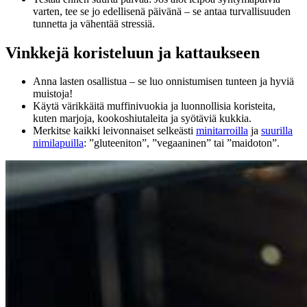
varten, tee se jo edellisenä päivänä – se antaa turvallisuuden
tunnetta ja vähentää stressiä.
Vinkkejä koristeluun ja kattaukseen
Anna lasten osallistua – se luo onnistumisen tunteen ja hyviä
muistoja!
Käytä värikkäitä muffinivuokia ja luonnollisia koristeita,
kuten marjoja, kookoshiutaleita ja syötäviä kukkia.
Merkitse kaikki leivonnaiset selkeästi
minitarroilla
ja
suurilla
nimilapuilla
: ”gluteeniton”, ”vegaaninen” tai ”maidoton”.