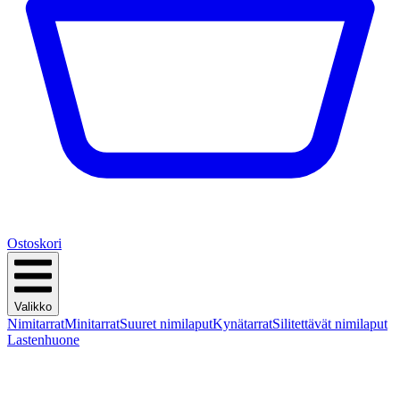
Ostoskori
Valikko
Nimitarrat
Minitarrat
Suuret nimilaput
Kynätarrat
Silitettävät nimilaput
Lastenhuone