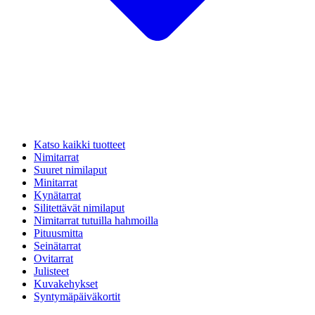
Katso kaikki tuotteet
Nimitarrat
Suuret nimilaput
Minitarrat
Kynätarrat
Silitettävät nimilaput
Nimitarrat tutuilla hahmoilla
Pituusmitta
Seinätarrat
Ovitarrat
Julisteet
Kuvakehykset
Syntymäpäiväkortit