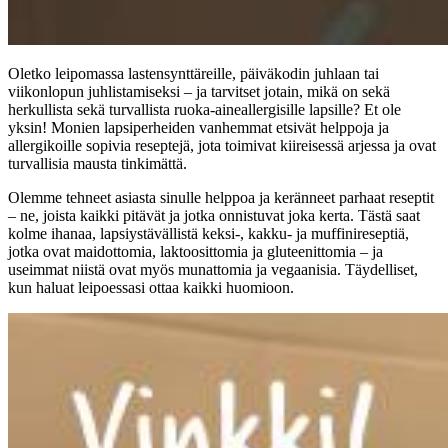
Oletko leipomassa lastensynttäreille, päiväkodin juhlaan tai
viikonlopun juhlistamiseksi – ja tarvitset jotain, mikä on sekä
herkullista sekä turvallista ruoka-aineallergisille lapsille? Et ole
yksin! Monien lapsiperheiden vanhemmat etsivät helppoja ja
allergikoille sopivia reseptejä, jota toimivat kiireisessä arjessa ja ovat
turvallisia mausta tinkimättä.
Olemme tehneet asiasta sinulle helppoa ja keränneet parhaat reseptit
– ne, joista kaikki pitävät ja jotka onnistuvat joka kerta. Tästä saat
kolme ihanaa, lapsiystävällistä keksi-, kakku- ja muffinireseptiä,
jotka ovat maidottomia, laktoosittomia ja gluteenittomia – ja
useimmat niistä ovat myös munattomia ja vegaanisia. Täydelliset,
kun haluat leipoessasi ottaa kaikki huomioon.