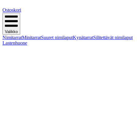
Ostoskori
Valikko
Nimitarrat
Minitarrat
Suuret nimilaput
Kynätarrat
Silitettävät nimilaput
Lastenhuone