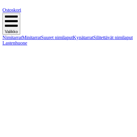
Ostoskori
Valikko
Nimitarrat
Minitarrat
Suuret nimilaput
Kynätarrat
Silitettävät nimilaput
Lastenhuone